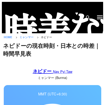
♥
時
差
な
HOME
ミャンマー
ネピドー
び
ネピドーの現在時刻・日本との時差｜
と
時間早見表
は？
国
ネピドー
の
Nay Pyi Taw
一
ミャンマー (Burma)
覧
MMT (UTC+6:30)
都
市