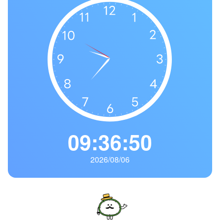
の
一
覧
タ
イ
ム
ゾ
ー
ン
一
09:36:51
覧
2026/08/06