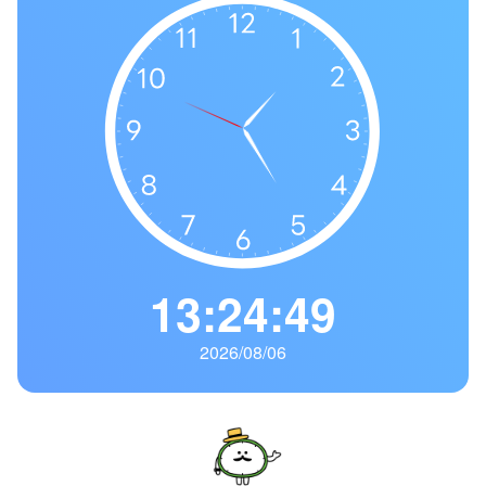
の
一
覧
タ
イ
ム
ゾ
ー
ン
一
13:24:50
覧
2026/08/06