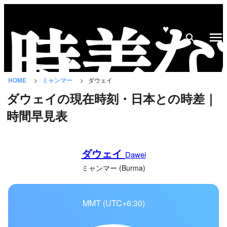
♥
時
差
な
HOME
ミャンマー
ダウェイ
び
ダウェイの現在時刻・日本との時差｜
と
時間早見表
は？
国
ダウェイ
の
Dawei
一
ミャンマー (Burma)
覧
MMT (UTC+6:30)
都
市