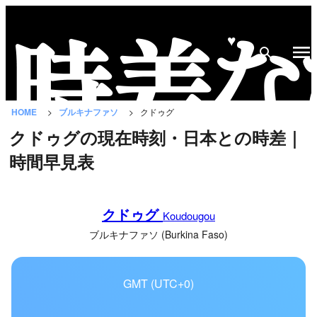
♥
時
差
な
HOME
ブルキナファソ
クドゥグ
び
クドゥグの現在時刻・日本との時差｜
と
時間早見表
は？
国
クドゥグ
の
Koudougou
一
ブルキナファソ (Burkina Faso)
覧
GMT (UTC+0)
都
市