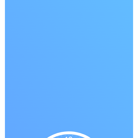
の
一
覧
タ
イ
ム
ゾ
ー
ン
一
覧