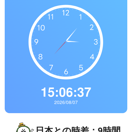
の
一
覧
タ
イ
ム
ゾ
ー
ン
一
覧
15:06:38
2026/08/07
日本との時差：9時間