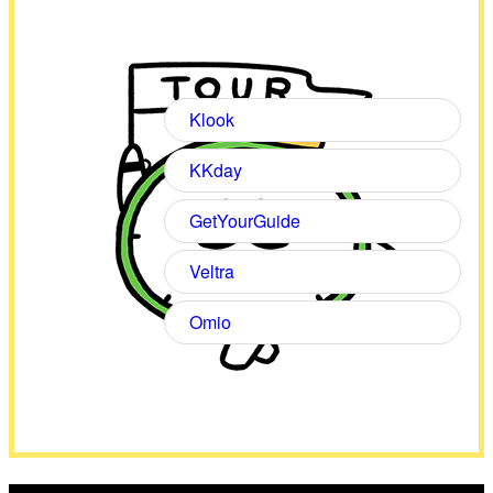
Klook
KKday
GetYourGuide
Veltra
Omio