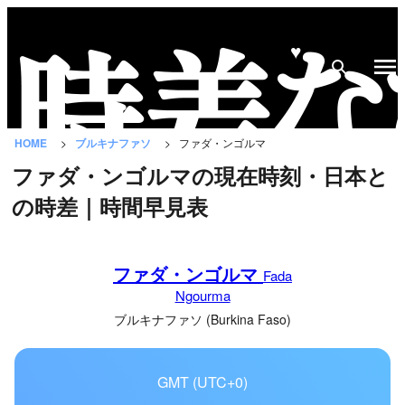
♥
時
差
な
HOME
ブルキナファソ
ファダ・ンゴルマ
び
ファダ・ンゴルマの現在時刻・日本と
と
の時差｜時間早見表
は？
国
ファダ・ンゴルマ
の
Fada
Ngourma
一
覧
ブルキナファソ (Burkina Faso)
都
GMT (UTC+0)
市