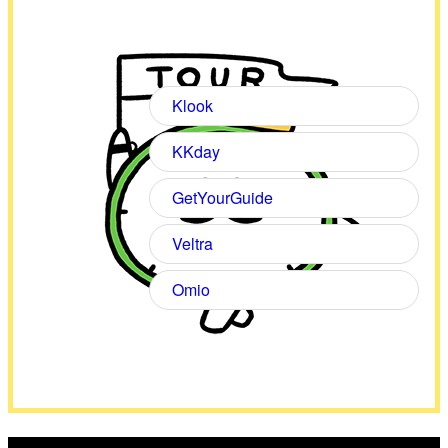
Klook
KKday
GetYourGuide
Veltra
Omio