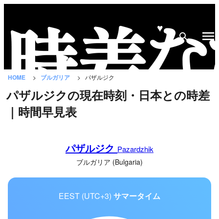
♥
時
差
な
HOME
ブルガリア
パザルジク
び
パザルジクの現在時刻・日本との時差
と
｜時間早見表
は？
国
パザルジク
の
Pazardzhik
一
ブルガリア (Bulgaria)
覧
EEST (UTC+3)
サマータイム
都
市