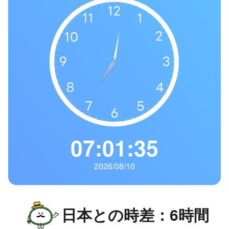
の
一
覧
タ
イ
ム
ゾ
ー
ン
一
07:01:36
覧
2026/08/10
日本との時差：6時間