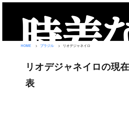
時
差
な
HOME
ブラジル
リオデジャネイロ
び
と
リオデジャネイロの現在
は？
国
表
の
一
覧
都
市