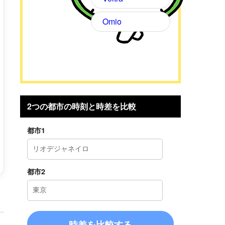
Omio
2つの都市の時刻と時差を比較
都市1
都市2
時差を比較する