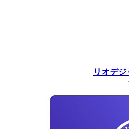
の
一
覧
タ
イ
ム
ゾ
ー
ン
リオデジ
一
覧