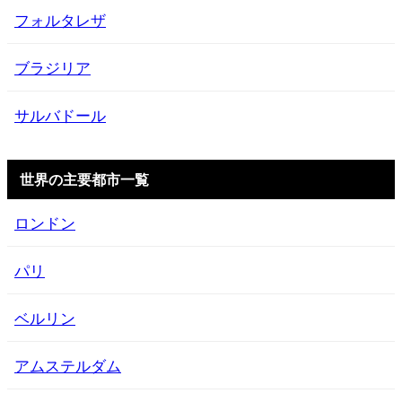
フォルタレザ
ブラジリア
サルバドール
世界の主要都市一覧
ロンドン
パリ
ベルリン
アムステルダム