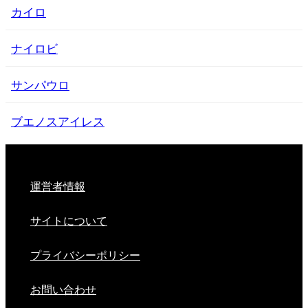
カイロ
ナイロビ
サンパウロ
ブエノスアイレス
運営者情報
サイトについて
プライバシーポリシー
お問い合わせ