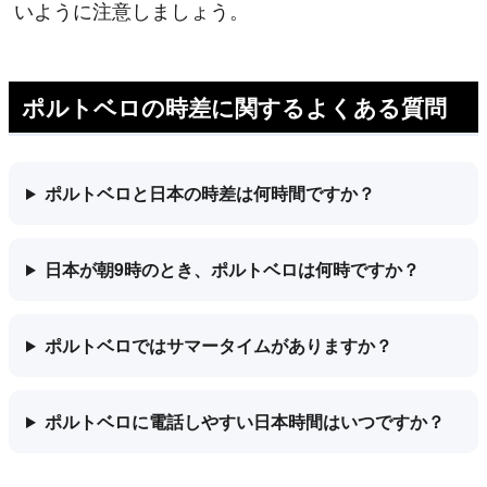
いように注意しましょう。
ポルトベロの時差に関するよくある質問
ポルトベロと日本の時差は何時間ですか？
日本が朝9時のとき、ポルトベロは何時ですか？
ポルトベロではサマータイムがありますか？
ポルトベロに電話しやすい日本時間はいつですか？