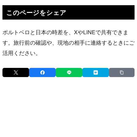
このページをシェア
ポルトベロと日本の時差を、XやLINEで共有できま
す。旅行前の確認や、現地の相手に連絡するときにご
活用ください。