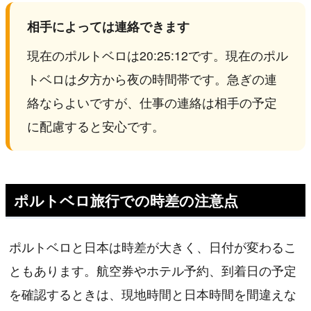
相手によっては連絡できます
現在のポルトベロは20:25:12です。現在のポル
トベロは夕方から夜の時間帯です。急ぎの連
絡ならよいですが、仕事の連絡は相手の予定
に配慮すると安心です。
ポルトベロ旅行での時差の注意点
ポルトベロと日本は時差が大きく、日付が変わるこ
ともあります。航空券やホテル予約、到着日の予定
を確認するときは、現地時間と日本時間を間違えな