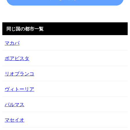
同じ国の都市一覧
マカパ
ボアビスタ
リオブランコ
ヴィトーリア
パルマス
マセイオ