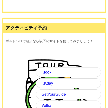
アクティビティ予約
ポルトベロで遊ぶなら以下のサイトを使ってみましょう！
Klook
KKday
GetYourGuide
Veltra