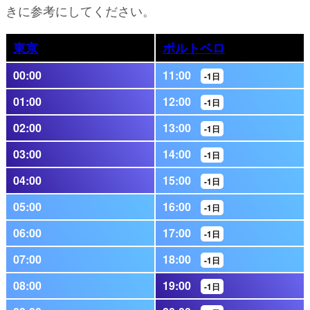
きに参考にしてください。
東京
ポルトベロ
00:00
11:00
-1日
01:00
12:00
-1日
02:00
13:00
-1日
03:00
14:00
-1日
04:00
15:00
-1日
05:00
16:00
-1日
06:00
17:00
-1日
07:00
18:00
-1日
08:00
19:00
-1日