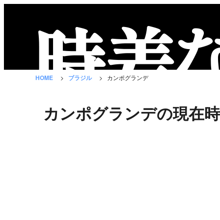
時
差
な
HOME
ブラジル
カンポグランデ
び
と
カンポグランデの現在時
は？
国
の
一
覧
都
市