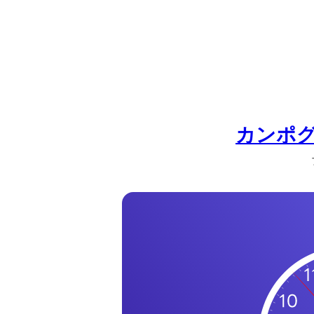
の
一
覧
タ
イ
ム
ゾ
カンポ
ー
ン
一
覧