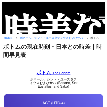
♥
時
差
な
HOME
ボネール、シント・ユースタティウスおよびサバ
ボトム
び
ボトムの現在時刻・日本との時差｜時
と
間早見表
は？
国
ボトム
の
The Bottom
一
ボネール、シント・ユースタテ
ィウスおよびサバ (Bonaire, Sint
覧
Eustatius, and Saba)
都
市
AST (UTC-4)