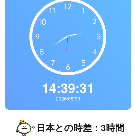
の
一
覧
タ
イ
ム
ゾ
ー
ン
一
14:39:32
覧
2026/08/09
日本との時差：3時間