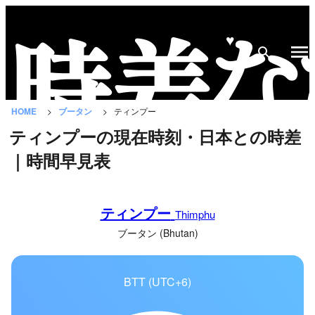
♥
時
差
な
HOME
ブータン
ティンプー
び
ティンプーの現在時刻・日本との時差
と
｜時間早見表
は？
国
ティンプー
の
Thimphu
一
ブータン (Bhutan)
覧
BTT (UTC+6)
都
市