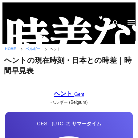
♥
時
差
な
HOME
ベルギー
ヘント
び
ヘントの現在時刻・日本との時差｜時
と
間早見表
は？
国
ヘント
の
Gent
一
ベルギー (Belgium)
覧
CEST (UTC+2)
サマータイム
都
市