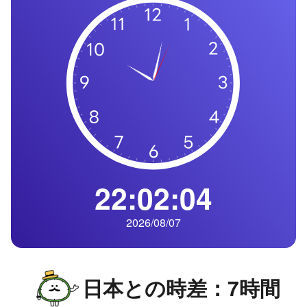
の
一
覧
タ
イ
ム
ゾ
ー
ン
一
22:02:05
覧
2026/08/07
日本との時差：7時間