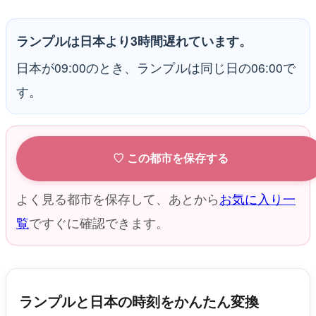
ランプルは日本より3時間遅れています。
日本が09:00のとき、ランプルは同じ日の06:00で
す。
♡ この都市を保存する
よく見る都市を保存して、あとから
お気に入り一
覧
ですぐに確認できます。
ランプルと日本の時刻をかんたん変換