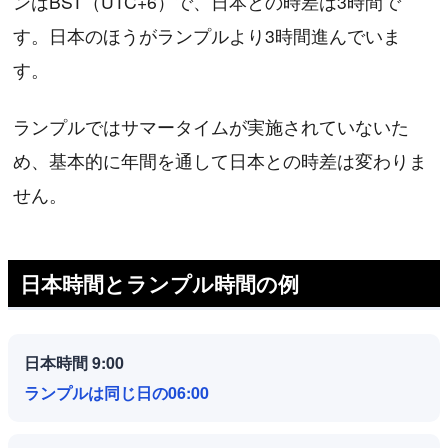
ンはBST（UTC+6）で、日本との時差は3時間で
す。日本のほうがランプルより3時間進んでいま
す。
ランプルではサマータイムが実施されていないた
め、基本的に年間を通して日本との時差は変わりま
せん。
日本時間とランプル時間の例
日本時間 9:00
ランプルは同じ日の06:00