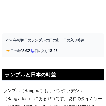
2026年8月8日のランプルの日の出・日の入り時刻
05:32
18:45
日の出
日の入り
ランプルと日本の時差
ランプル（Rangpur）は、バングラデシュ
（Bangladesh）にある都市です。現在のタイムゾー