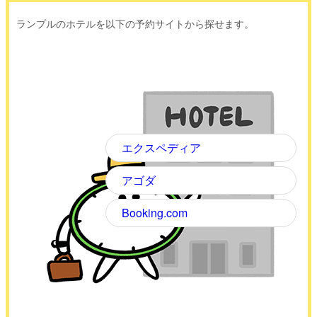
ランプルのホテルを以下の予約サイトから探せます。
エクスペディア
アゴダ
Booking.com