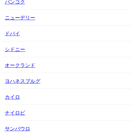
バンコク
ニューデリー
ドバイ
シドニー
オークランド
ヨハネスブルグ
カイロ
ナイロビ
サンパウロ