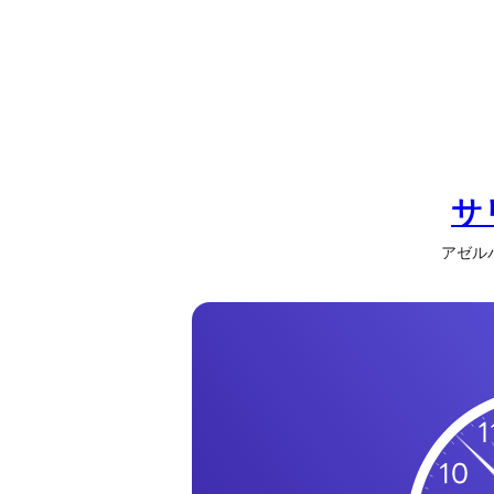
の
一
覧
タ
イ
ム
ゾ
サ
ー
アゼルバイ
ン
一
覧