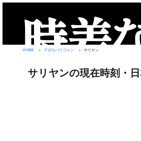
時
差
な
HOME
アゼルバイジャン
サリヤン
び
と
サリヤンの現在時刻・日
は？
国
の
一
覧
都
市