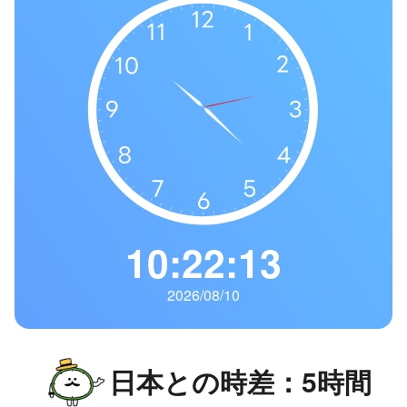
の
一
覧
タ
イ
ム
ゾ
ー
ン
一
10:22:14
覧
2026/08/10
日本との時差：5時間