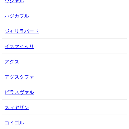
ウジャル
ハジカブル
ジャリラバード
イスマイッリ
アグス
アグスタファ
ビラスヴァル
スィヤザン
ゴイゴル