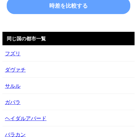
時差を比較する
同じ国の都市一覧
フズリ
ダヴァチ
サルル
ガバラ
ヘイダルアバード
バラカン