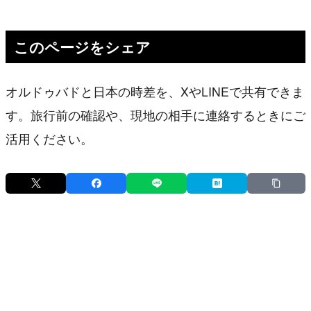
このページをシェア
オルドゥバドと日本の時差を、XやLINEで共有できま
す。旅行前の確認や、現地の相手に連絡するときにご
活用ください。