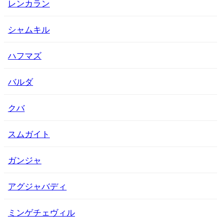
レンカラン
シャムキル
ハフマズ
バルダ
クバ
スムガイト
ガンジャ
アグジャバディ
ミンゲチェヴィル