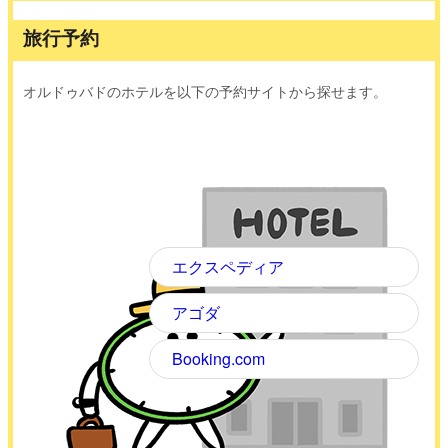
旅行予約
オルドゥバドのホテルを以下の予約サイトから探せます。
エクスペディア
アゴダ
Booking.com