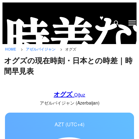
♥
時
差
な
HOME
アゼルバイジャン
オグズ
び
オグズの現在時刻・日本との時差｜時
と
間早見表
は？
国
オグズ
の
Oğuz
一
アゼルバイジャン (Azerbaijan)
覧
AZT (UTC+4)
都
市