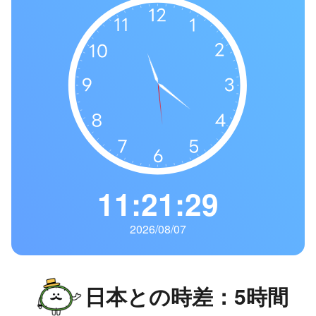
の
一
覧
タ
イ
ム
ゾ
ー
ン
一
11:21:30
覧
2026/08/07
日本との時差：5時間