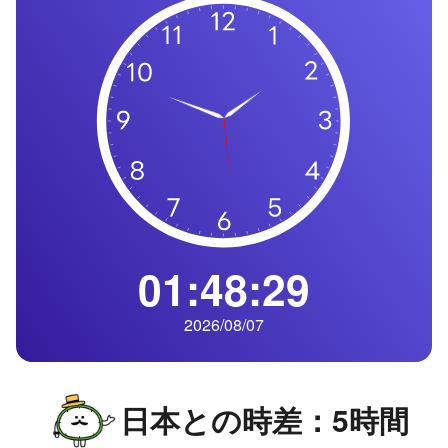
の
一
覧
タ
イ
ム
ゾ
ー
ン
一
01:48:30
覧
2026/08/07
日本との時差：5時間