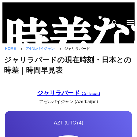
♥
時
差
な
HOME
アゼルバイジャン
ジャリラバード
び
ジャリラバードの現在時刻・日本との
と
時差｜時間早見表
は？
国
ジャリラバード
の
Cəlilabad
一
アゼルバイジャン (Azerbaijan)
覧
AZT (UTC+4)
都
市