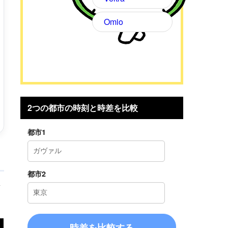
Omio
2つの都市の時刻と時差を比較
都市1
都市2
考
時差を比較する