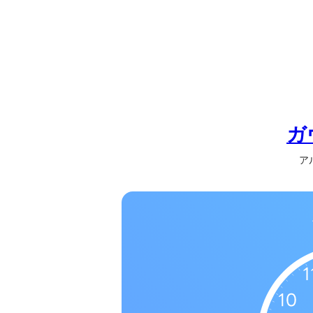
の
一
覧
タ
イ
ム
ゾ
ガ
ー
アル
ン
一
覧