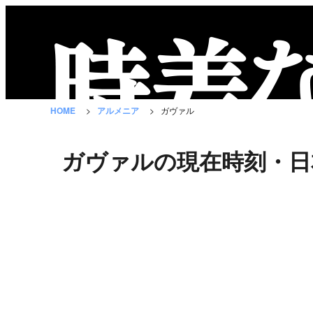
時
差
な
HOME
アルメニア
ガヴァル
び
と
ガヴァルの現在時刻・日
は？
国
の
一
覧
都
市