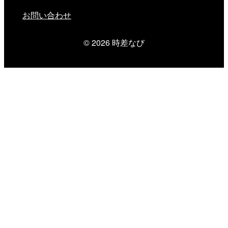
お問い合わせ
© 2026
時差なび