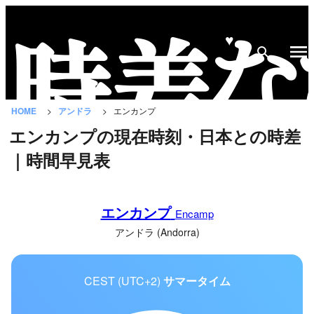
♥
時
差
な
HOME
アンドラ
エンカンプ
び
エンカンプの現在時刻・日本との時差
と
｜時間早見表
は？
国
エンカンプ
の
Encamp
一
アンドラ (Andorra)
覧
CEST (UTC+2)
サマータイム
都
市