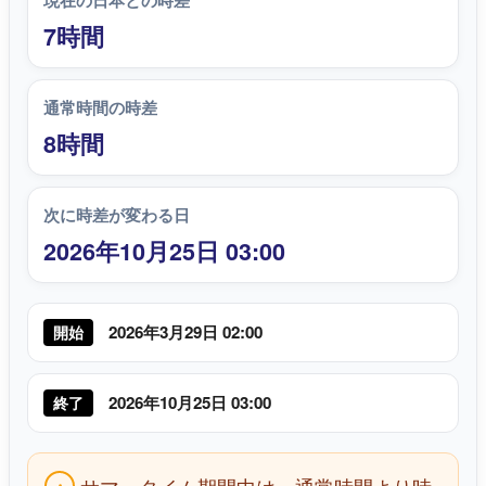
現在の日本との時差
7時間
通常時間の時差
8時間
次に時差が変わる日
2026年10月25日 03:00
2026年3月29日 02:00
開始
2026年10月25日 03:00
終了