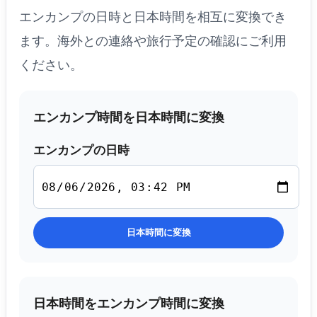
エンカンプの日時と日本時間を相互に変換でき
ます。海外との連絡や旅行予定の確認にご利用
ください。
エンカンプ時間を日本時間に変換
エンカンプの日時
日本時間に変換
日本時間をエンカンプ時間に変換