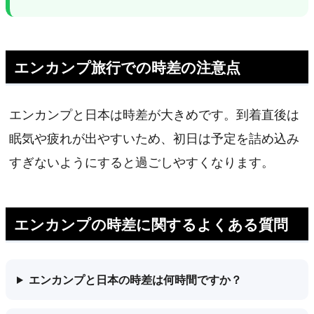
エンカンプ旅行での時差の注意点
エンカンプと日本は時差が大きめです。到着直後は
眠気や疲れが出やすいため、初日は予定を詰め込み
すぎないようにすると過ごしやすくなります。
エンカンプの時差に関するよくある質問
エンカンプと日本の時差は何時間ですか？