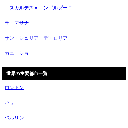
エスカルデス＝エンゴルダーニ
ラ・マサナ
サン・ジュリア・デ・ロリア
カニージョ
世界の主要都市一覧
ロンドン
パリ
ベルリン