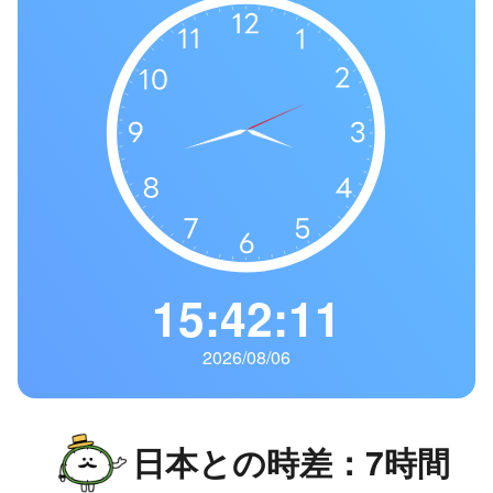
の
一
覧
タ
イ
ム
ゾ
ー
ン
一
15:42:12
覧
2026/08/06
日本との時差：7時間