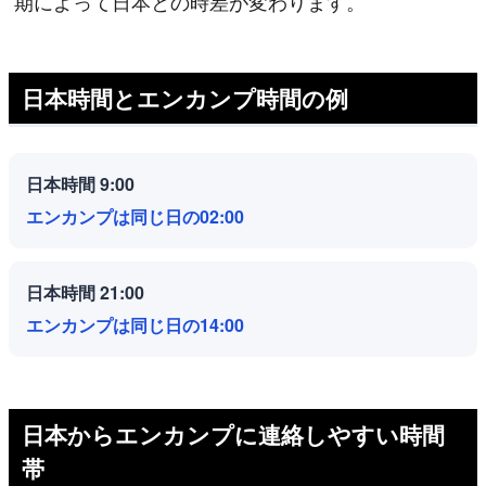
期によって日本との時差が変わります。
日本時間とエンカンプ時間の例
日本時間 9:00
エンカンプは同じ日の02:00
日本時間 21:00
エンカンプは同じ日の14:00
日本からエンカンプに連絡しやすい時間
帯