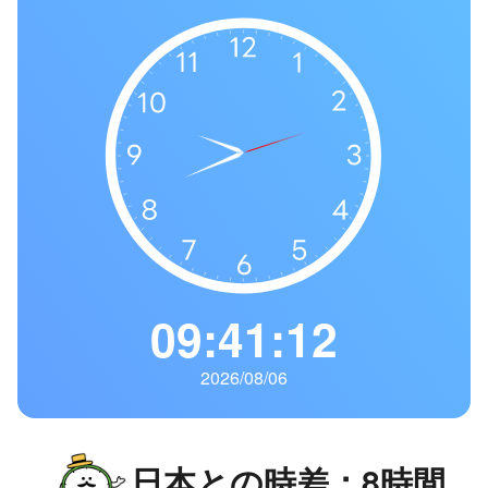
の
一
覧
タ
イ
ム
ゾ
ー
ン
一
覧
09:41:13
2026/08/06
日本との時差：8時間