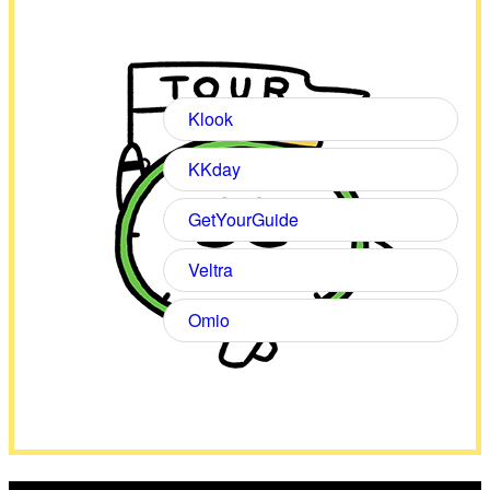
Klook
KKday
GetYourGuide
Veltra
Omio