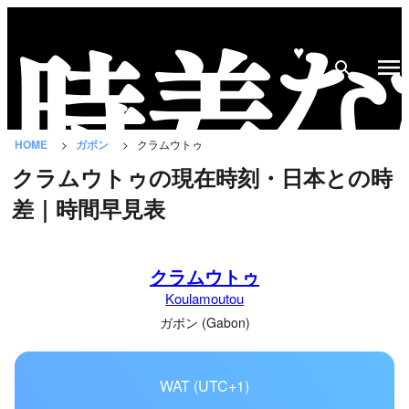
♥
時
差
な
HOME
ガボン
クラムウトゥ
び
クラムウトゥの現在時刻・日本との時
と
差｜時間早見表
は？
国
クラムウトゥ
の
Koulamoutou
一
覧
ガボン (Gabon)
都
WAT (UTC+1)
市