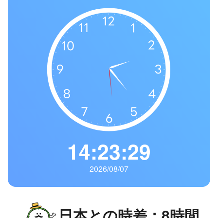
の
一
覧
タ
イ
ム
ゾ
ー
ン
一
覧
14:23:30
2026/08/07
日本との時差：8時間