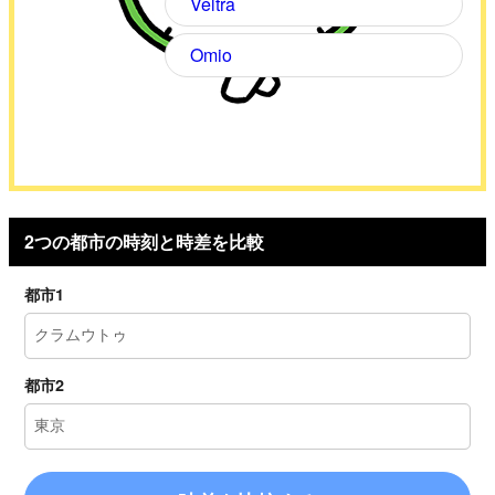
Veltra
Omio
2つの都市の時刻と時差を比較
都市1
都市2