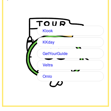
Klook
KKday
GetYourGuide
Veltra
Omio