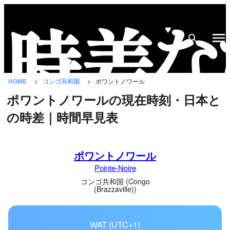
♥
時
差
な
HOME
コンゴ共和国
ポワントノワール
び
ポワントノワールの現在時刻・日本と
と
の時差｜時間早見表
は？
国
ポワントノワール
の
Pointe-Noire
一
覧
コンゴ共和国 (Congo
(Brazzaville))
都
市
WAT (UTC+1)