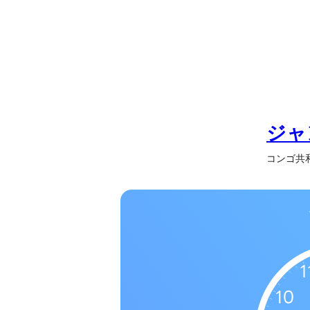
の
一
覧
タ
イ
ム
ゾ
ジャ
ー
コンゴ共和国 
ン
一
覧