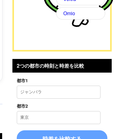
Omio
2つの都市の時刻と時差を比較
都市1
都市2
参
時差を比較する