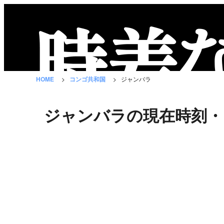
時
差
な
HOME
コンゴ共和国
ジャンバラ
び
と
ジャンバラの現在時刻・
は？
国
の
一
覧
都
市