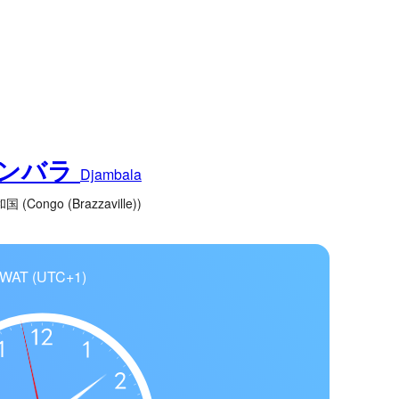
ンバラ
Djambala
(Congo (Brazzaville))
WAT (UTC+1)