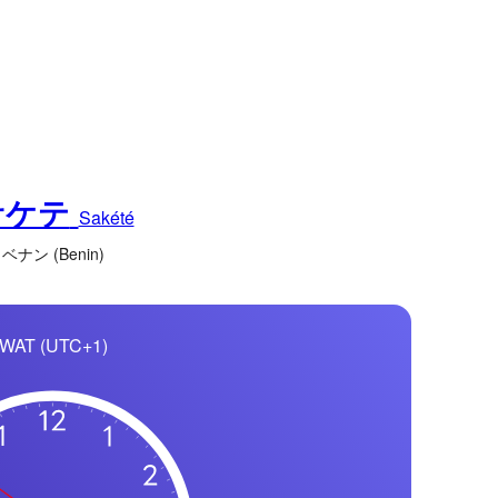
サケテ
Sakété
ベナン (Benin)
WAT (UTC+1)