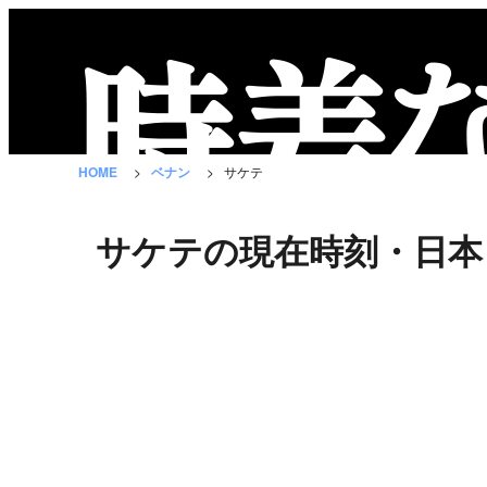
時
差
な
HOME
ベナン
サケテ
び
と
サケテの現在時刻・日本
は？
国
の
一
覧
都
市