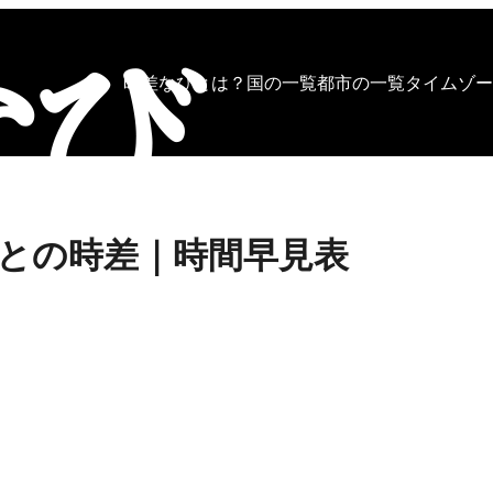
時差なびとは？
国の一覧
都市の一覧
タイムゾー
との時差｜時間早見表