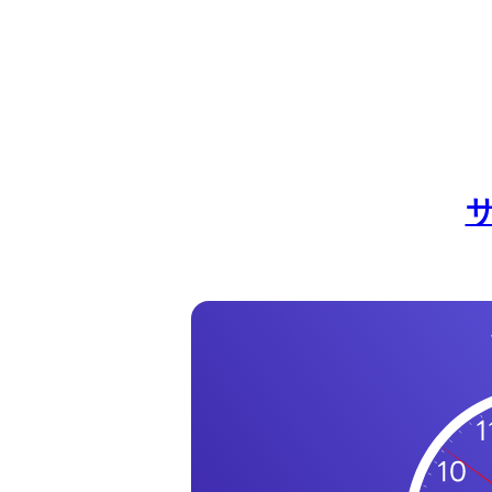
の
一
覧
タ
イ
ム
ゾ
ー
ン
一
覧