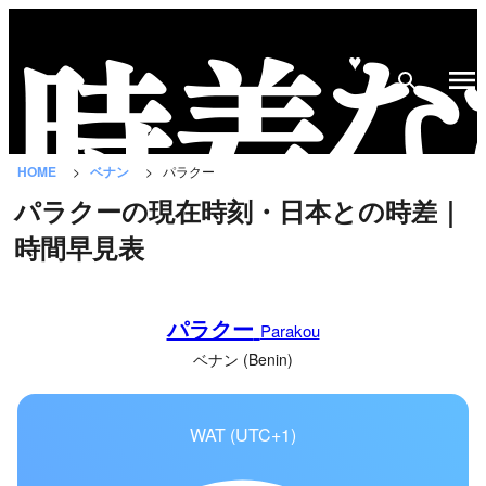
♥
時
差
な
HOME
ベナン
パラクー
び
パラクーの現在時刻・日本との時差｜
と
時間早見表
は？
国
パラクー
の
Parakou
一
ベナン (Benin)
覧
WAT (UTC+1)
都
市