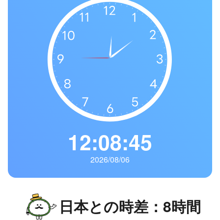
の
一
覧
タ
イ
ム
ゾ
ー
ン
一
12:08:46
覧
2026/08/06
日本との時差：8時間