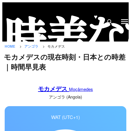
♥
時
差
な
HOME
アンゴラ
モカメデス
び
モカメデスの現在時刻・日本との時差
と
｜時間早見表
は？
国
モカメデス
の
Moçâmedes
一
アンゴラ (Angola)
覧
WAT (UTC+1)
都
市