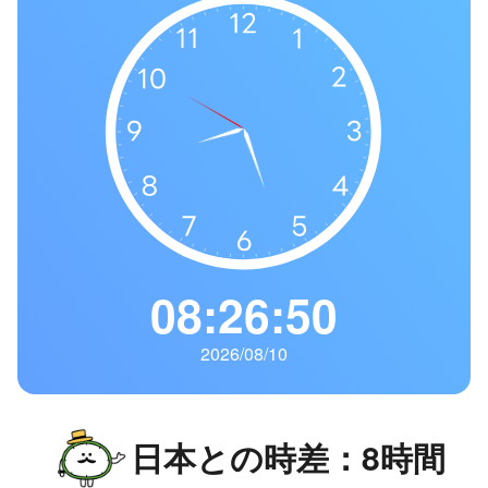
の
一
覧
タ
イ
ム
ゾ
ー
ン
一
08:26:51
覧
2026/08/10
日本との時差：8時間