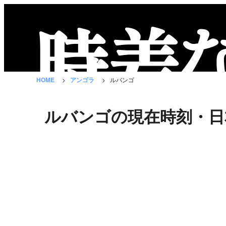
時
差
な
HOME
アンゴラ
ルバンゴ
び
と
ルバンゴの現在時刻・日
は？
国
の
一
覧
都
市