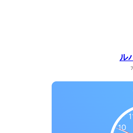
の
一
覧
タ
イ
ム
ゾ
ル
ー
ア
ン
一
覧