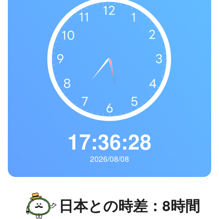
の
一
覧
タ
イ
ム
ゾ
ー
ン
一
17:36:30
覧
2026/08/08
日本との時差：8時間