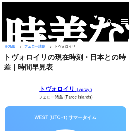
♥
時
差
な
HOME
フェロー諸島
トヴォロイリ
び
トヴォロイリの現在時刻・日本との時
と
差｜時間早見表
は？
国
トヴォロイリ
の
Tvøroyri
一
フェロー諸島 (Faroe Islands)
覧
WEST (UTC+1)
サマータイム
都
市