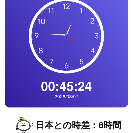
の
一
覧
タ
イ
ム
ゾ
ー
ン
一
00:45:25
覧
2026/08/07
日本との時差：8時間