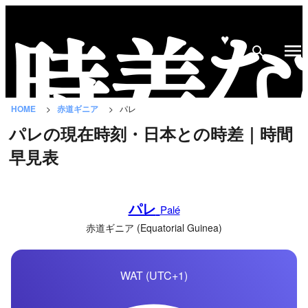
♥
時
差
な
HOME
赤道ギニア
パレ
び
パレの現在時刻・日本との時差｜時間
と
早見表
は？
国
パレ
の
Palé
一
赤道ギニア (Equatorial Guinea)
覧
WAT (UTC+1)
都
市