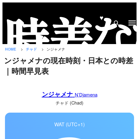
♥
時
差
な
HOME
チャド
ンジャメナ
び
ンジャメナの現在時刻・日本との時差
と
｜時間早見表
は？
国
ンジャメナ
の
N’Djamena
一
チャド (Chad)
覧
WAT (UTC+1)
都
市