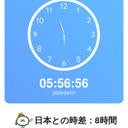
の
一
覧
タ
イ
ム
ゾ
ー
ン
一
05:56:57
覧
2026/08/07
日本との時差：8時間