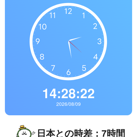
の
一
覧
タ
イ
ム
ゾ
ー
ン
一
14:28:23
覧
2026/08/09
日本との時差：7時間