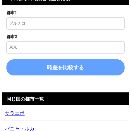
都市1
都市2
時差を比較する
同じ国の都市一覧
サラエボ
バニャ・ルカ