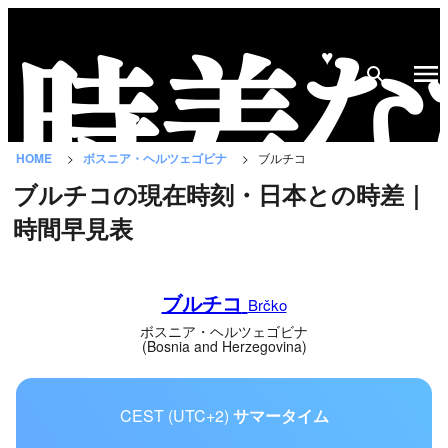
♥
時
差
な
HOME
ボスニア・ヘルツェゴビナ
ブルチコ
び
ブルチコの現在時刻・日本との時差｜
と
時間早見表
は？
国
ブルチコ
の
Brčko
一
ボスニア・ヘルツェゴビナ
(Bosnia and Herzegovina)
覧
都
CEST (UTC+2)
サマータイム
市